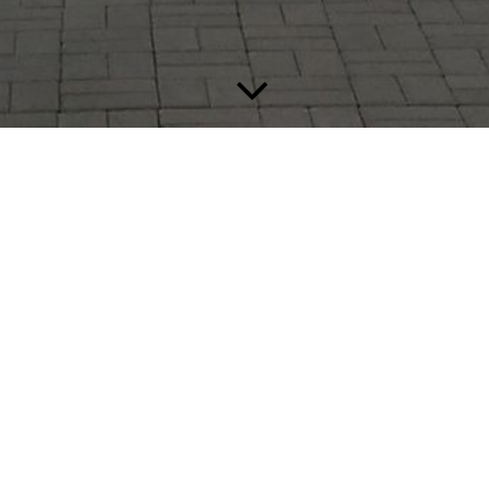
 unseren eigenen hohen Qualitätsansprüchen gerecht zu werden benötigen
 Dank für ihr Interesse!