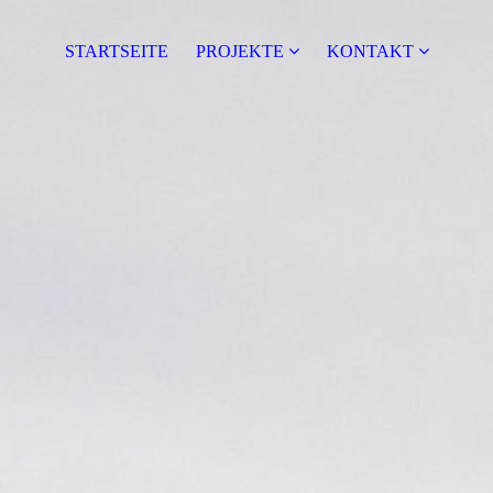
STARTSEITE
PROJEKTE
KONTAKT